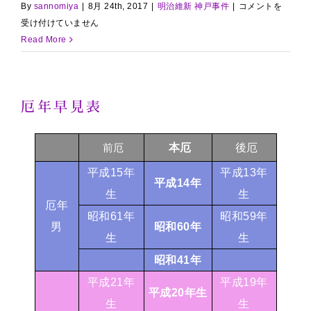
神
By
sannomiya
|
8月 24th, 2017
|
明治維新 神戸事件
|
コメントを
戸
受け付けていません
事
Read More
件
概
略
厄年早見表
は
本厄
後厄
前厄
平成15年
平成13年
平成14
年
生
生
厄年
昭和61年
昭和59年
男
昭和60年
生
生
昭和41年
平成21年
平成19年
平成20年生
生
生