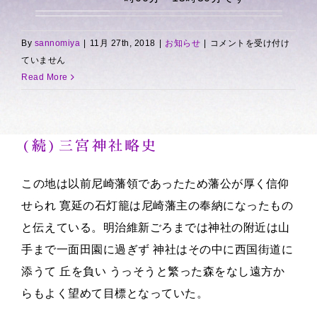
お
By
sannomiya
|
11月 27th, 2018
|
お知らせ
|
コメントを受け付け
知
ていません
ら
Read More
せ
は
(続)三宮神社略史
この地は以前尼崎藩領であったため藩公が厚く信仰
せられ 寛延の石灯籠は尼崎藩主の奉納になったもの
と伝えている。明治維新ごろまでは神社の附近は山
手まで一面田園に過ぎず 神社はその中に西国街道に
添うて 丘を負い うっそうと繁った森をなし遠方か
らもよく望めて目標となっていた。