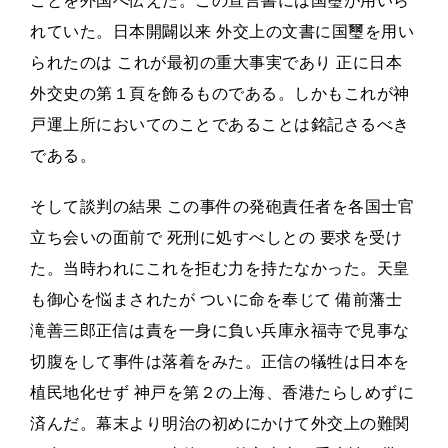
ことを外国へ伝えた。この宣言書には国璽が用いら
れていた。日本開闢以来 外交上の文書に国璽を用い
られたのは これが最初の重大事実であり 正に日本
外交史の第１頁を飾るものである。しかもこれが神
戸運上所においてのことであることは銘記さるべき
である。
そして談判の結果 この事件の発砲責任者を各国士官
立ち会いの面前で 死刑に処すべしとの 要求を受け
た。当時われにこれを拒む力を持たなかった。天皇
も御心を悩まされたが ついに命を奉じて 備前藩士
滝善三郎正信は責を一身に負い兵庫永福寺で見事な
切腹をして事件は落着をみた。正信の犠牲は日本を
植民地化せず 神戸を第２の上海、香港たらしめずに
済んだ。幕末より明治の初めにかけて外交上の難関