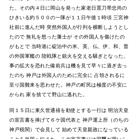
た。その内４日に岡山を発った家老日置刀帯忠尚の
ひきいる約５００の一隊が１１日午後１時頃 三宮神
社前に進んだ時 突然外国人が行列を横断しようとし
たので 無礼を怒った藩士が その外国人を傷けたの
がもとで 当時港に碇泊中の米、英、仏、伊、和、普
の外国軍艦の 陸戦隊と銃火を交える騒ぎとなった。
事の拡大を恐れた備前兵は機を見て早々に過ぎ去っ
たのち 神戸は外国人のために完全に 占領されるに
至り国難来を思わせた。神戸の町民は極度の不安に
かられ 家を捨てて野山に逃れた。
同１５日に東久世通禧を勅使とする一行は 明治天皇
の宣言書を捧げて６ケ国代表と 神戸運上所（のちの
神戸税関）で会見して 始めて天皇親政になっている