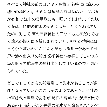
そのころ神社の前にはアヤメを植え 花時には旅人の
憩いの場所となり 西には須磨の前田邸のカキツバタ
が有名で 道中の雲助歌にも「咲いてしおれてまた咲
く花は、須磨の前田のかきつばた」とうたわれてい
たのに対して 東の三宮神社のアヤメも近在だけでな
く遠来の旅人にも親しまれていた。神社の境内には
古くから清水のこんこんと湧き出る井戸があって神
戸の港へ出入りの船は 必ず神社へ参拝してこの水を
汲み取って航海中の飲料水として用いるので大切が
られていた。
どこでも古くからの船着場には良水があることが条
件となっていたがここもその１つであった。当社の
神官は代々世襲であるが 現在の宮司の姓が清水氏で
あるのも 先祖がこの井戸の清水から命名されたので