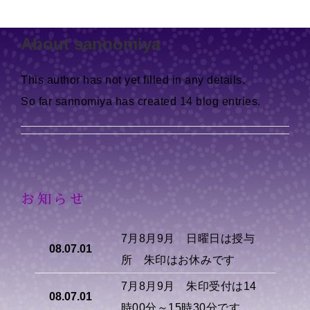
Skip
to
About
sannomiya
content
This author has not yet filled in any details.
So far sannomiya has created 14 blog entries.
お知らせ
7月8月9月 日曜日は授与
08.07.01
所 朱印はお休みです
7月8月9月 朱印受付は14
08.07.01
時00分～15時30分です