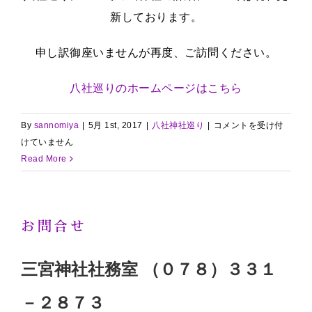
新しております。
申し訳御座いませんが再度、ご訪問ください。
八社巡りのホームページはこちら
八
By
sannomiya
|
5月 1st, 2017
|
八社神社巡り
|
コメントを受け付
社
けていません
神
Read More
社
巡
り
お問合せ
は
三宮神社社務室 （０７８）３３１
－２８７３