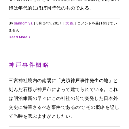
砲は年代的にほぼ同時代のものである。
大
By
sannomiya
|
8月 24th, 2017
|
大 砲
|
コメントを受け付けてい
砲
ません
は
Read More
神戸事件概略
三宮神社境内の南隅に「史蹟神戸事件発生の地」と
刻んだ石標が神戸市によって建てられている。これ
は明治維新の早々にこの神社の前で突発した日本外
交史に特筆さるべき事件であるので その概略を記し
て当時を偲ぶよすがとしたい。