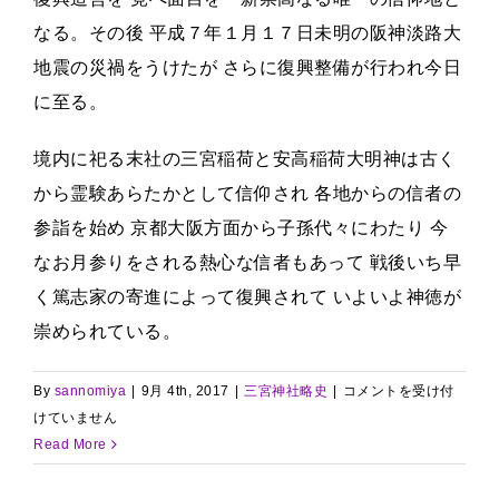
なる。その後 平成７年１月１７日未明の阪神淡路大
地震の災禍をうけたが さらに復興整備が行われ今日
に至る。
境内に祀る末社の三宮稲荷と安高稲荷大明神は古く
から霊験あらたかとして信仰され 各地からの信者の
参詣を始め 京都大阪方面から子孫代々にわたり 今
なお月参りをされる熱心な信者もあって 戦後いち早
く篤志家の寄進によって復興されて いよいよ神徳が
崇められている。
(続)
By
sannomiya
|
9月 4th, 2017
|
三宮神社略史
|
コメントを受け付
三
けていません
宮
Read More
神
社