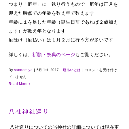
つまり「厄年」に 執り行うもので 厄年は正月を
迎えた時点での年齢を数え年で数えます
年齢に１を足した年齢（誕生日前であれば２歳加え
ます）が数え年となります
厄除け（厄払い）は１月２月に行う方が多いです
詳しくは、
祈願・祭典のページ
もご覧ください。
厄
By
sannomiya
|
5月 1st, 2017
|
厄払いとは
|
コメントを受け付け
払
ていません
い
Read More
と
は
は
八社神社巡り
八社巡りについての当神社の詳細については現在更