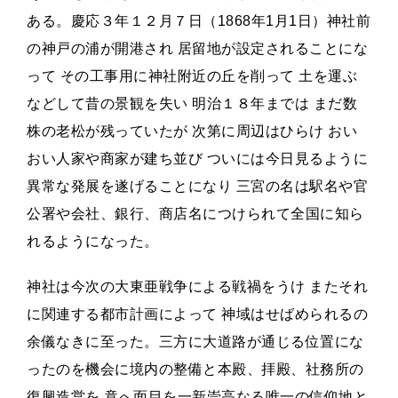
ある。慶応３年１２月７日（1868年1月1日）神社前
の神戸の浦が開港され 居留地が設定されることにな
って その工事用に神社附近の丘を削って 土を運ぶ
などして昔の景観を失い 明治１８年までは まだ数
株の老松が残っていたが 次第に周辺はひらけ おい
おい人家や商家が建ち並び ついには今日見るように
異常な発展を遂げることになり 三宮の名は駅名や官
公署や会社、銀行、商店名につけられて全国に知ら
れるようになった。
神社は今次の大東亜戦争による戦禍をうけ またそれ
に関連する都市計画によって 神域はせばめられるの
余儀なきに至った。三方に大道路が通じる位置にな
ったのを機会に境内の整備と本殿、拝殿、社務所の
復興造営を 竟へ面目を一新崇高なる唯一の信仰地と