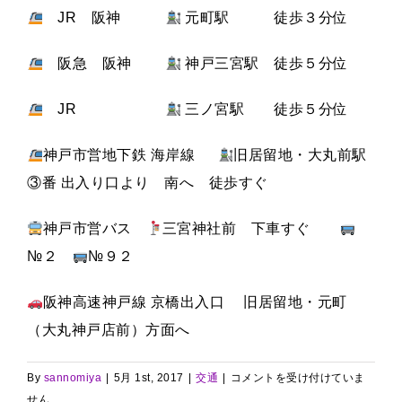
JR 阪神
元町駅 徒歩３分位
阪急 阪神
神戸三宮駅 徒歩５分位
JR
三ノ宮駅 徒歩５分位
神戸市営地下鉄 海岸線
旧居留地・大丸前駅
③番 出入り口より 南へ 徒歩すぐ
神戸市営バス
三宮神社前 下車すぐ
№２
№９２
阪神高速神戸線 京橋出入口 旧居留地・元町
（大丸神戸店前）方面へ
交
By
sannomiya
|
5月 1st, 2017
|
交通
|
コメントを受け付けていま
通
せん