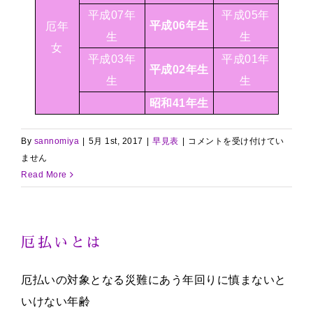
平成07年
平成05年
平成06年生
厄年
生
生
女
平成03年
平成01年
平成02年生
生
生
昭和41年生
厄
By
sannomiya
|
5月 1st, 2017
|
早見表
|
コメントを受け付けてい
年
ません
早
Read More
見
表
は
厄払いとは
厄払いの対象となる災難にあう年回りに慎まないと
いけない年齢