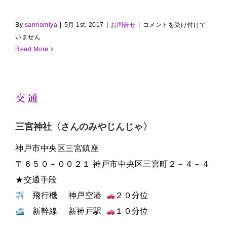
お
By
sannomiya
|
5月 1st, 2017
|
お問合せ
|
コメントを受け付けて
問
いません
合
Read More
せ
は
交通
三宮神社〈さんのみやじんじゃ〉
神戸市中央区三宮鎮座
〒６５０－００２１ 神戸市中央区三宮町２－４－４
★交通手段
飛行機 神戸空港
２０分位
新幹線 新神戸駅
１０分位