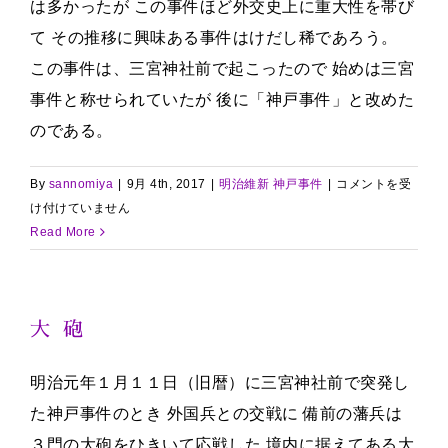
は多かったが この事件ほど外交史上に重大性を帯び
て その推移に興味ある事件はけだし稀であろう。
この事件は、三宮神社前で起こったので 始めは三宮
事件と称せられていたが 後に「神戸事件」と改めた
のである。
(続)
By
sannomiya
|
9月 4th, 2017
|
明治維新 神戸事件
|
コメントを受
神
け付けていません
戸
Read More
事
件
概
大 砲
略
は
明治元年１月１１日（旧暦）に三宮神社前で突発し
た神戸事件のとき 外国兵との交戦に 備前の藩兵は
３門の大砲をひきいて応戦した 境内に据えてある大