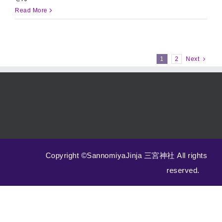
は
Read More
1
2
Next
Copyright ©SannomiyaJinja 三宮神社 All rights
reserved.