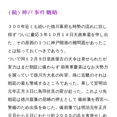
略
(続)神戸事件概略
史
は
３００年近くも続いた徳川幕府も時勢の流れに抗し
得ず ついに慶応３年１０月１４日大政奉還を申し出
た。その原因の１つに神戸開港の難問題があったこ
とは知っておくべきであろう。
ついで同１２月９日皇政復古の大令は発せられたが
実力はまだ朝廷に備わらず 前将軍慶喜はなお大勢力
を握っていて徳川方大名の向背。殊に近畿のそれは
朝廷の最も警戒するところであった。果して翌明治
元年正月３日に鳥羽伏見の変が起った。これより先
朝廷は徳川親藩の尼崎の押えとして 備前藩を西宮へ
警備のため出張を命じた。備前藩では明治元年正月
元旦から５日にわたり約２０００の兵を進発せしめ