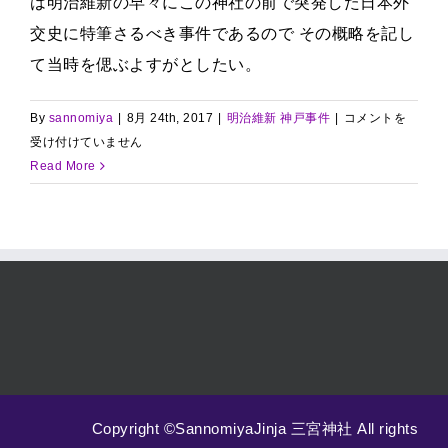
は明治維新の早々にこの神社の前で突発した日本外
交史に特筆さるべき事件であるので その概略を記し
て当時を偲ぶよすがとしたい。
神
By
sannomiya
|
8月 24th, 2017
|
明治維新 神戸事件
|
コメントを
戸
受け付けていません
事
Read More
件
概
略
は
Copyright ©SannomiyaJinja 三宮神社 All rights