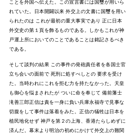
ことを外国へ伝えた。この宣言書には国璽が用いら
れていた。日本開闢以来 外交上の文書に国璽を用い
られたのは これが最初の重大事実であり 正に日本
外交史の第１頁を飾るものである。しかもこれが神
戸運上所においてのことであることは銘記さるべき
である。
そして談判の結果 この事件の発砲責任者を各国士官
立ち会いの面前で 死刑に処すべしとの 要求を受け
た。当時われにこれを拒む力を持たなかった。天皇
も御心を悩まされたが ついに命を奉じて 備前藩士
滝善三郎正信は責を一身に負い兵庫永福寺で見事な
切腹をして事件は落着をみた。正信の犠牲は日本を
植民地化せず 神戸を第２の上海、香港たらしめずに
済んだ。幕末より明治の初めにかけて外交上の難関