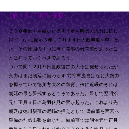
Skip
to
(続)神戸事件概略
content
３００年近くも続いた徳川幕府も時勢の流れに抗し
得ず ついに慶応３年１０月１４日大政奉還を申し出
た。その原因の１つに神戸開港の難問題があったこ
とは知っておくべきであろう。
ついで同１２月９日皇政復古の大令は発せられたが
実力はまだ朝廷に備わらず 前将軍慶喜はなお大勢力
を握っていて徳川方大名の向背。殊に近畿のそれは
朝廷の最も警戒するところであった。果して翌明治
元年正月３日に鳥羽伏見の変が起った。これより先
朝廷は徳川親藩の尼崎の押えとして 備前藩を西宮へ
警備のため出張を命じた。備前藩では明治元年正月