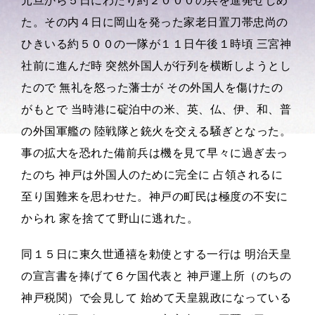
元旦から５日にわたり約２０００の兵を進発せしめ
た。その内４日に岡山を発った家老日置刀帯忠尚の
ひきいる約５００の一隊が１１日午後１時頃 三宮神
社前に進んだ時 突然外国人が行列を横断しようとし
たので 無礼を怒った藩士が その外国人を傷けたの
がもとで 当時港に碇泊中の米、英、仏、伊、和、普
の外国軍艦の 陸戦隊と銃火を交える騒ぎとなった。
事の拡大を恐れた備前兵は機を見て早々に過ぎ去っ
たのち 神戸は外国人のために完全に 占領されるに
至り国難来を思わせた。神戸の町民は極度の不安に
かられ 家を捨てて野山に逃れた。
同１５日に東久世通禧を勅使とする一行は 明治天皇
の宣言書を捧げて６ケ国代表と 神戸運上所（のちの
神戸税関）で会見して 始めて天皇親政になっている