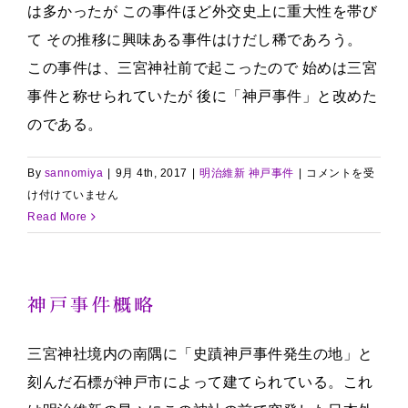
は多かったが この事件ほど外交史上に重大性を帯び
て その推移に興味ある事件はけだし稀であろう。
この事件は、三宮神社前で起こったので 始めは三宮
事件と称せられていたが 後に「神戸事件」と改めた
のである。
(続)
By
sannomiya
|
9月 4th, 2017
|
明治維新 神戸事件
|
コメントを受
神
け付けていません
戸
Read More
事
件
概
神戸事件概略
略
は
三宮神社境内の南隅に「史蹟神戸事件発生の地」と
刻んだ石標が神戸市によって建てられている。これ